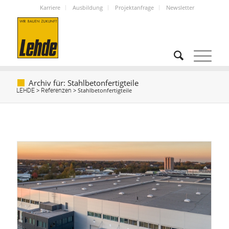
Karriere
Ausbildung
Projektanfrage
Newsletter
Archiv für: Stahlbetonfertigteile
>
>
Stahlbetonfertigteile
LEHDE
Referenzen