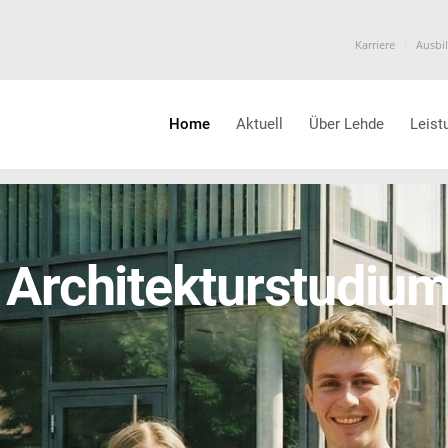
Karriere
Ausbi
Home
Aktuell
Über Lehde
Leist
n Architekturstudiu