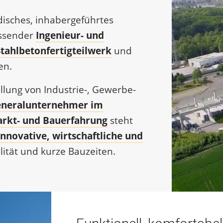
disches, inhabergeführtes
assender
Ingenieur- und
Stahlbetonfertigteil­werk
und
en.
llung von Industrie-, Gewerbe-
neralunternehmer im
rkt- und Bauerfahrung
steht
 innovative, wirtschaftliche und
lität und kurze Bauzei­ten.