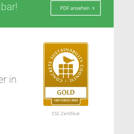
bar!
PDF ansehen
r in
CSC-Zertifikat