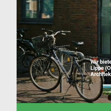
Wir biet
Lippe (O
Architek