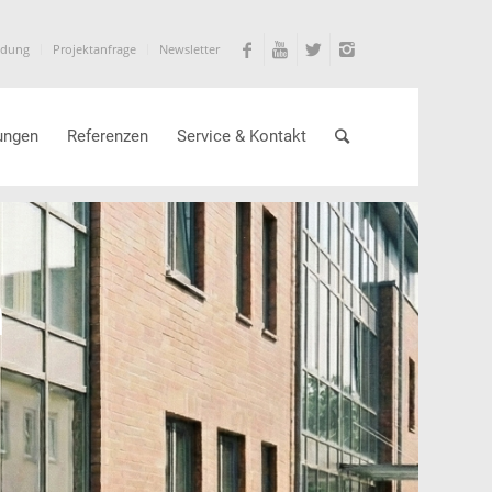
ldung
Projektanfrage
Newsletter
ungen
Referenzen
Service & Kontakt
m